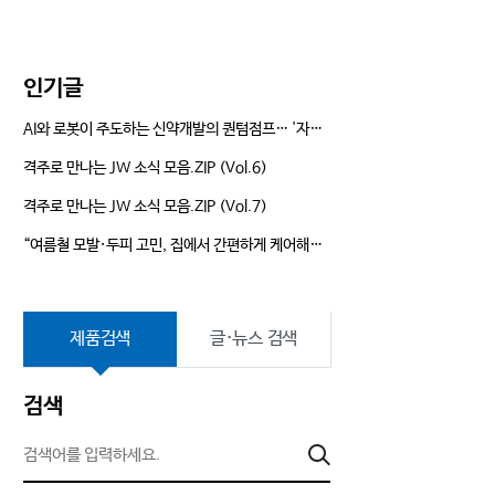
는 길
Annual Report
인기글
AI와 로봇이 주도하는 신약개발의 퀀텀점프… '자율형 R&D' 앞장서는 JW
격주로 만나는 JW 소식 모음.ZIP (Vol.6)
격주로 만나는 JW 소식 모음.ZIP (Vol.7)
“여름철 모발·두피 고민, 집에서 간편하게 케어해요!” JW신약 듀크레이 ‘네옵타이드 엑스퍼트’ 뷰티클래스 현장
제품검색
글·뉴스 검색
검색