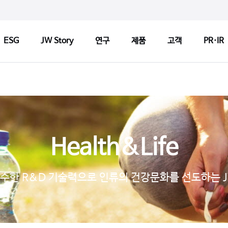
ESG
JW Story
연구
제품
고객
PR·IR
ry
연구
제품
고객
연구정책
제품검색
CCM 인
Tech
연구센터
판매약국 찾기
CCM 소
Health&Life
기반기술
허가변경알림
CCM 선
s
파이프라인
자주 묻는 질문
제품개선
수한 R&D 기술력으로 인류의 건강문화를 선도하는 
연구 네트워크
고객문의
1:1 문
지출보고