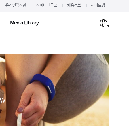
온라인역사관
사이버신문고
채용정보
사이트맵
Media Library
Media Library
PR·IR
사말
프레스룸
이미지
개
JW를 주목하다
영상
언문
알려드립니다
사례
재무정보
JW
주가·공시
의하기
IR 신청
 신청
IR문의하기