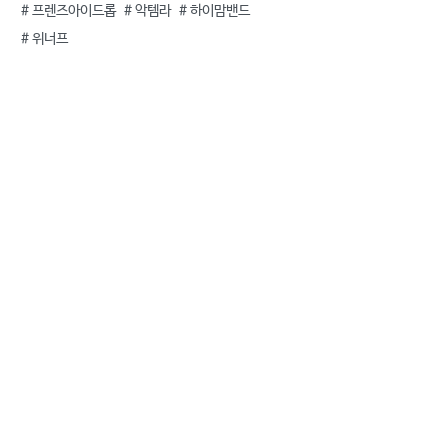
#
프렌즈아이드롭
#
악템라
#
하이맘밴드
#
위너프