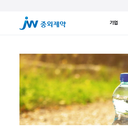
기업
기업
ESG
JW Sto
인사말
환경적 지속가능성
JW Now
회사소개
사회적 지속가능성
Health&
창업정신
지배구조
JW Brand
생산시설
ESG New
우
JW Promise
JW WAY
연혁