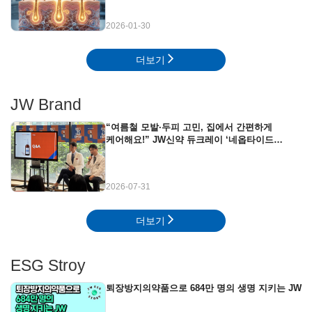
2026-01-30
더보기
JW Brand
“여름철 모발·두피 고민, 집에서 간편하게
케어해요!” JW신약 듀크레이 ‘네옵타이드
엑스퍼트’ 뷰티클래스 현장
2026-07-31
더보기
ESG Stroy
퇴장방지의약품으로 684만 명의 생명 지키는 JW