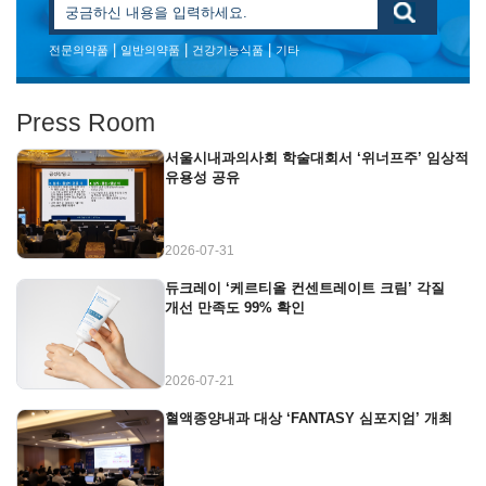
|
|
|
전문의약품
일반의약품
건강기능식품
기타
Press Room
서울시내과의사회 학술대회서 ‘위너프주’ 임상적
유용성 공유
2026-07-31
듀크레이 ‘케르티올 컨센트레이트 크림’ 각질
개선 만족도 99% 확인
2026-07-21
혈액종양내과 대상 ‘FANTASY 심포지엄’ 개최