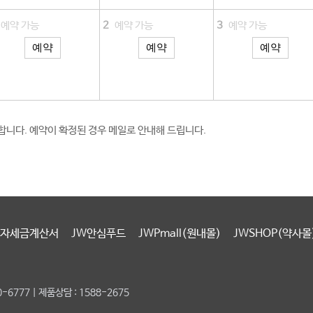
예약 가능
2
예약 가능
3
예약 가능
예약
예약
예약
니다. 예약이 확정된 경우 메일로 안내해 드립니다.​
자세금계산서
JW안심푸드
JWPmall(원내몰)
JWSHOP(약사몰
6777 | 제품상담 : 1588-2675