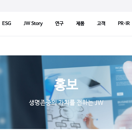
ESG
JW Story
연구
제품
고객
PR·IR
ry
연구
제품
고객
연구정책
제품검색
CCM 인
Tech
연구센터
판매약국 찾기
CCM 소
홍보
기반기술
허가변경알림
CCM 선
s
파이프라인
자주 묻는 질문
제품개선
생명존중의 가치를 전하는 JW
연구 네트워크
고객문의
1:1 문
지출보고