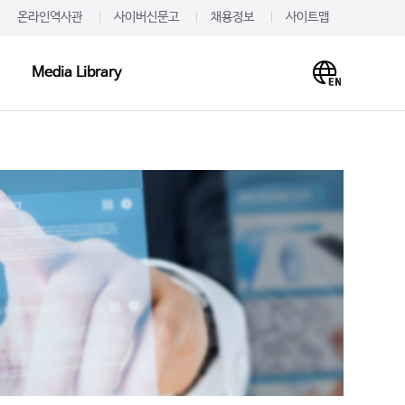
온라인역사관
사이버신문고
채용정보
사이트맵
Media Library
Media Library
PR·IR
사말
프레스룸
이미지
개
JW를 주목하다
영상
언문
알려드립니다
사례
재무정보
주가·공시
의하기
IR 신청
 신청
IR문의하기