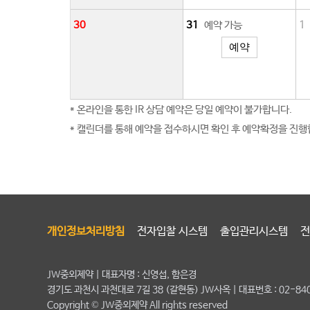
30
31
예약 가능
1
예약
* 온라인을 통한 IR 상담 예약은 당일 예약이 불가합니다.
* 캘린더를 통해 예약을 접수하시면 확인 후 예약확정을 진행합
개인정보처리방침
전자입찰 시스템
출입관리시스템
전
JW중외제약 | 대표자명 : 신영섭, 함은경
경기도 과천시 과천대로 7길 38 (갈현동) JW사옥 | 대표번호 : 02-840-
Copyright © JW중외제약 All rights reserved