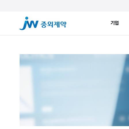
기업
기업
ESG
JW Sto
인사말
환경적 지속가능성
JW Now
회사소개
사회적 지속가능성
Health&
창업정신
지배구조
JW Brand
생산시설
ESG New
JW Promise
JW WAY
연혁