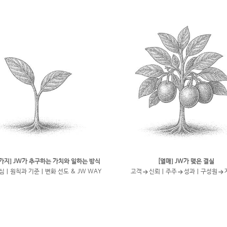
가지] JW가 추구하는 가치와 일하는 방식
[열매] JW가 맺은 결실
심ㅣ원칙과 기준ㅣ변화 선도 & JW WAY
고객
신뢰ㅣ주주
성과ㅣ구성원