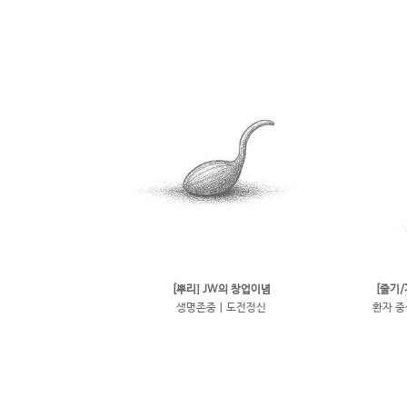
[뿌리] JW의 창업이념
[줄기/
생명존중ㅣ도전정신
환자 중