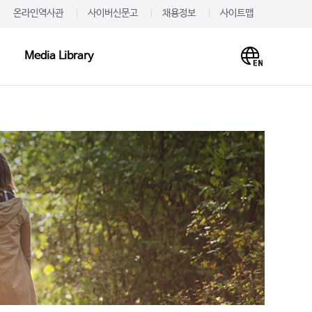
온라인역사관
사이버신문고
채용정보
사이트맵
Media Library
Media Library
PR·IR
사말
프레스룸
이미지
개
JW를 주목하다
영상
언문
알려드립니다
사례
재무정보
주가·공시
의하기
IR 신청
 신청
IR문의하기