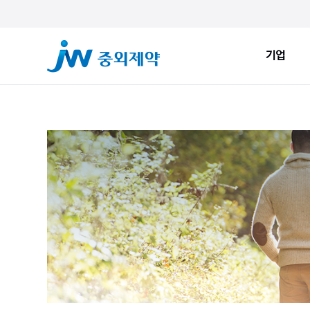
기업
기업
ESG
JW Sto
인사말
환경적 지속가능성
JW Now
회사소개
사회적 지속가능성
Health&
창업정신
지배구조
JW Brand
생산시설
ESG New
JW Promise
JW WAY
연혁