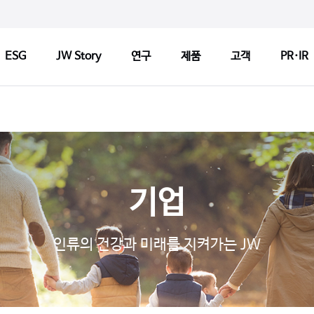
ESG
JW Story
연구
제품
고객
PR·IR
ry
연구
제품
고객
연구정책
제품검색
CCM 인
Tech
연구센터
판매약국 찾기
CCM 소
기업
기반기술
허가변경알림
CCM 선
s
파이프라인
자주 묻는 질문
제품개선
인류의 건강과 미래를 지켜가는 JW
연구 네트워크
고객문의
1:1 문
지출보고