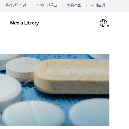
온라인역사관
사이버신문고
채용정보
사이트맵
Media Library
Media Library
PR·IR
사말
프레스룸
이미지
개
JW를 주목하다
영상
언문
알려드립니다
사례
재무정보
주가·공시
의하기
IR 신청
 신청
IR문의하기