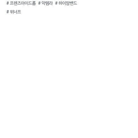
#
프렌즈아이드롭
#
악템라
#
하이맘밴드
#
위너프