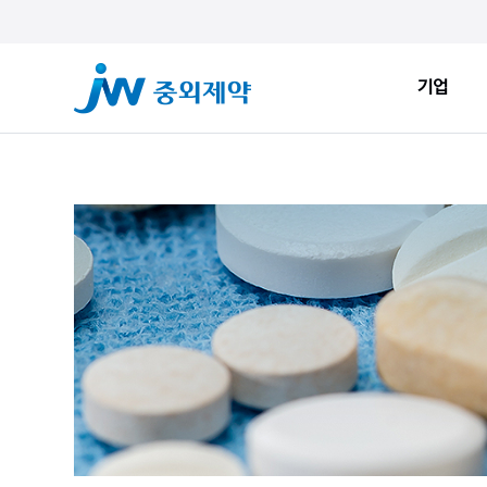
기업
기업
ESG
JW Sto
인사말
환경적 지속가능성
JW Now
회사소개
사회적 지속가능성
Health&
창업정신
지배구조
JW Brand
생산시설
ESG New
JW Promise
JW WAY
연혁