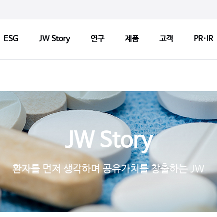
ESG
JW Story
연구
제품
고객
PR·IR
ry
연구
제품
고객
연구정책
제품검색
CCM 인
Tech
연구센터
판매약국 찾기
CCM 소
JW Story
기반기술
허가변경알림
CCM 선
s
파이프라인
자주 묻는 질문
제품개선
환자를 먼저 생각하며 공유가치를 창출하는 JW
연구 네트워크
고객문의
1:1 문
지출보고