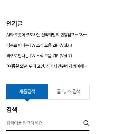
는 길
Annual Report
인기글
AI와 로봇이 주도하는 신약개발의 퀀텀점프… '자율형 R&D' 앞장서는 JW
격주로 만나는 JW 소식 모음.ZIP (Vol.6)
격주로 만나는 JW 소식 모음.ZIP (Vol.7)
“여름철 모발·두피 고민, 집에서 간편하게 케어해요!” JW신약 듀크레이 ‘네옵타이드 엑스퍼트’ 뷰티클래스 현장
제품검색
글·뉴스 검색
검색