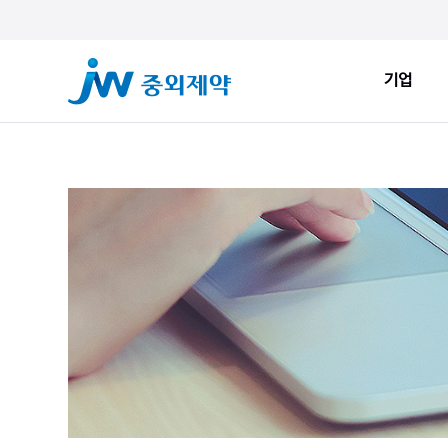
기업
기업
ESG
JW Sto
인사말
환경적 지속가능성
JW Now
회사소개
사회적 지속가능성
Health&
창업정신
지배구조
JW Brand
생산시설
ESG New
JW Promise
JW WAY
연혁