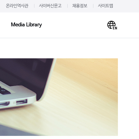
온라인역사관
사이버신문고
채용정보
사이트맵
Media Library
Media Library
PR·IR
사말
프레스룸
이미지
개
JW를 주목하다
영상
언문
알려드립니다
사례
재무정보
주가·공시
의하기
IR 신청
 신청
IR문의하기