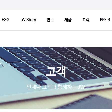
ESG
JW Story
연구
제품
고객
PR·IR
ry
연구
제품
고객
연구정책
제품검색
CCM 인
Tech
연구센터
판매약국 찾기
CCM 소
고객
기반기술
허가변경알림
CCM 선
s
파이프라인
자주 묻는 질문
제품개선
언제나 고객과 함께하는 JW
연구 네트워크
고객문의
1:1 문
지출보고