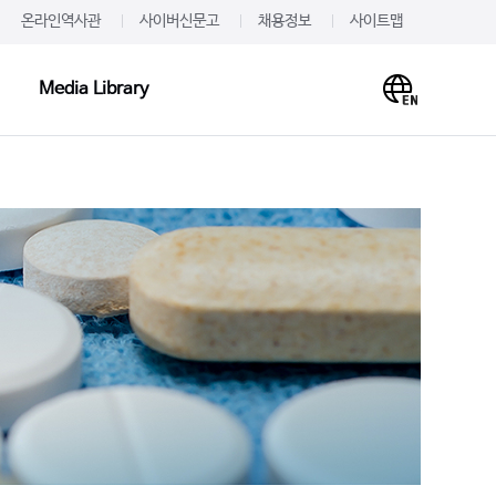
온라인역사관
사이버신문고
채용정보
사이트맵
Media Library
Media Library
PR·IR
사말
프레스룸
이미지
개
JW를 주목하다
영상
언문
알려드립니다
사례
재무정보
주가·공시
의하기
IR 신청
 신청
IR문의하기