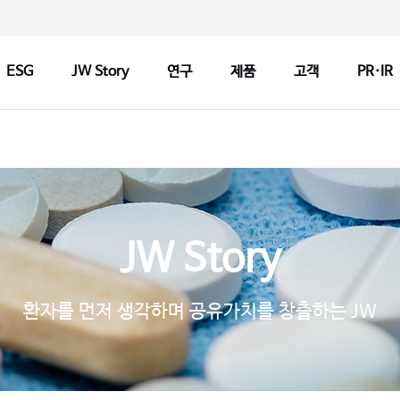
ESG
JW Story
연구
제품
고객
PR·IR
ry
연구
제품
고객
연구정책
제품검색
CCM 인
Tech
연구센터
판매약국 찾기
CCM 소
JW Story
기반기술
허가변경알림
CCM 선
s
파이프라인
자주 묻는 질문
제품개선
환자를 먼저 생각하며 공유가치를 창출하는 JW
연구 네트워크
고객문의
1:1 문
지출보고