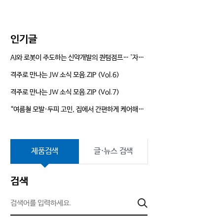
는 길
Annual Report
인기글
AI와 로봇이 주도하는 신약개발의 퀀텀점프… '자율형 R&D' 앞장서는 JW
격주로 만나는 JW 소식 모음.ZIP (Vol.6)
격주로 만나는 JW 소식 모음.ZIP (Vol.7)
“여름철 모발·두피 고민, 집에서 간편하게 케어해요!” JW신약 듀크레이 ‘네옵타이드 엑스퍼트’ 뷰티클래스 현장
제품검색
글·뉴스 검색
검색