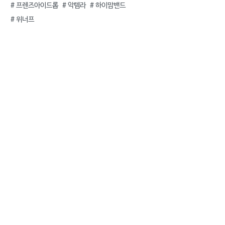
#
프렌즈아이드롭
#
악템라
#
하이맘밴드
#
위너프