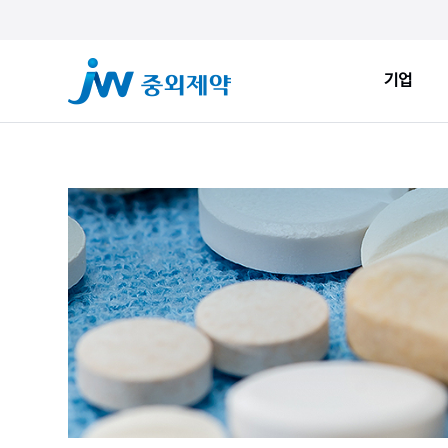
기업
기업
ESG
JW Sto
인사말
환경적 지속가능성
JW Now
회사소개
사회적 지속가능성
Health&
창업정신
지배구조
JW Brand
생산시설
ESG New
JW Promise
JW WAY
연혁