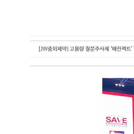
CI소개
[JW중외제약] 고용량 철분주사제 ‘페린젝트’