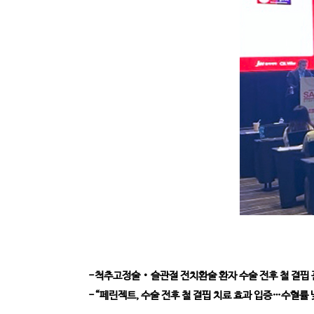
-척추고정술‧슬관절 전치환술 환자 수술 전후 철 결핍 
-“페린젝트, 수술 전후 철 결핍 치료 효과 입증…수혈률 