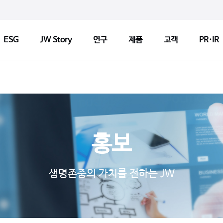
ESG
JW Story
연구
제품
고객
PR·IR
ry
연구
제품
고객
연구정책
제품검색
CCM 인
Tech
연구센터
판매약국 찾기
CCM 소
홍보
기반기술
허가변경알림
CCM 선
s
파이프라인
자주 묻는 질문
제품개선
생명존중의 가치를 전하는 JW
연구 네트워크
고객문의
1:1 문
지출보고