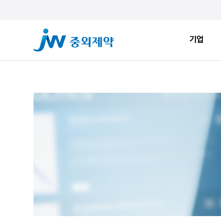
기업
기업
ESG
JW Sto
인사말
환경적 지속가능성
JW Now
회사소개
사회적 지속가능성
Health&
창업정신
지배구조
JW Brand
생산시설
ESG New
JW Promise
JW WAY
연혁