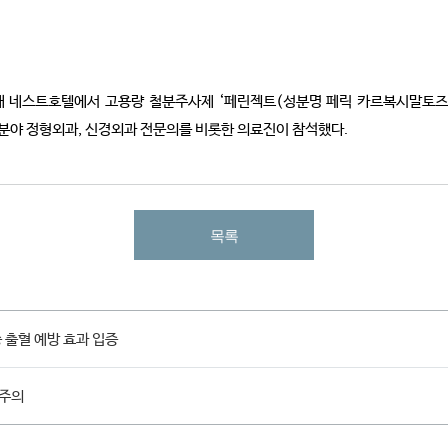
재 네스트호텔에서 고용량 철분주사제 ‘페린젝트(성분명 페릭 카르복시말토즈)’
분야 정형외과, 신경외과 전문의를 비롯한 의료진이 참석했다.
목록
중 출혈 예방 효과 입증
 주의