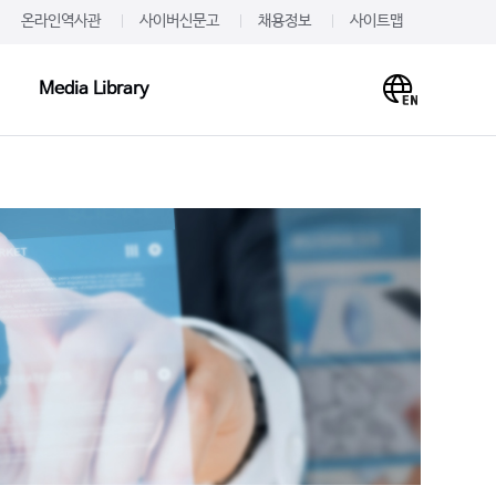
온라인역사관
사이버신문고
채용정보
사이트맵
Media Library
Media Library
PR·IR
사말
프레스룸
이미지
개
JW를 주목하다
영상
언문
알려드립니다
사례
재무정보
주가·공시
의하기
IR 신청
 신청
IR문의하기