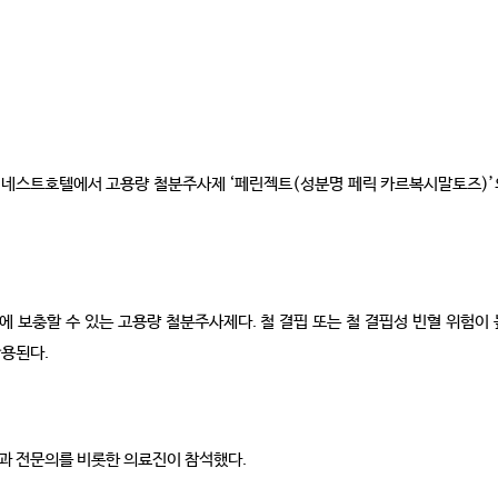
 네스트호텔에서 고용량 철분주사제 ‘페린젝트(성분명 페릭 카르복시말토즈)’의
만에 보충할 수 있는 고용량 철분주사제다. 철 결핍 또는 철 결핍성 빈혈 위험
활용된다.
과 전문의를 비롯한 의료진이 참석했다.