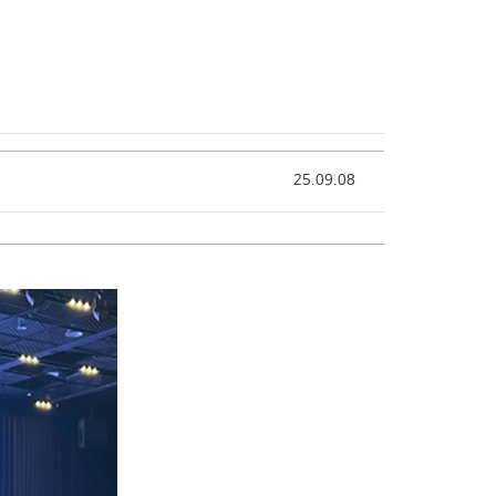
는 길
Annual Report
25.09.08