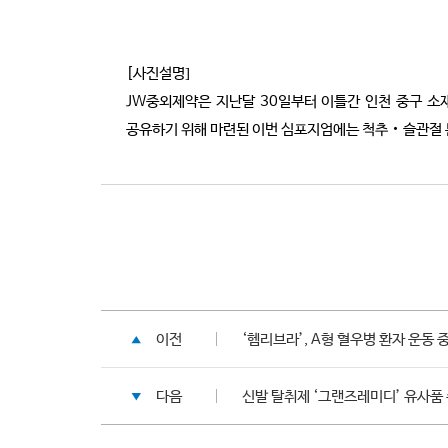
[사진설명]
JW중외제약은 지난달 30일부터 이틀간 인천 중구 소
공유하기 위해 마련된 이번 심포지엄에는 척추‧슬관절 
이전
‘헴리브라’, A형 혈우병 환자 운동 
다음
신발 탈취제 ‘그랜즈레미디’ 유사품