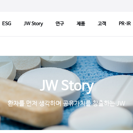
ESG
JW Story
연구
제품
고객
PR·IR
ry
연구
제품
고객
연구정책
제품검색
CCM 인
Tech
연구센터
판매약국 찾기
CCM 소
JW Story
기반기술
허가변경알림
CCM 선
s
파이프라인
자주 묻는 질문
제품개선
환자를 먼저 생각하며 공유가치를 창출하는 JW
연구 네트워크
고객문의
1:1 문
지출보고