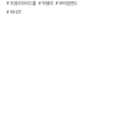
#
프렌즈아이드롭
#
악템라
#
하이맘밴드
#
위너프