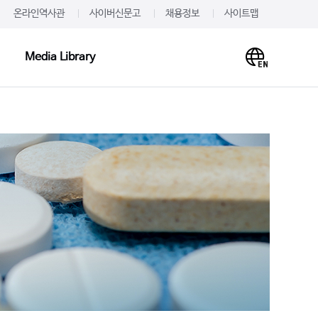
온라인역사관
사이버신문고
채용정보
사이트맵
Media Library
Media Library
PR·IR
사말
프레스룸
이미지
개
JW를 주목하다
영상
언문
알려드립니다
사례
재무정보
주가·공시
의하기
IR 신청
 신청
IR문의하기