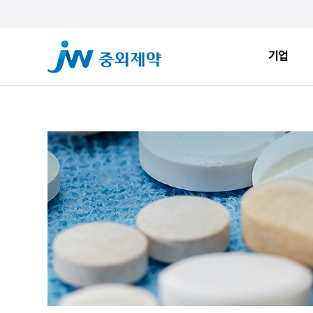
기업
기업
ESG
JW Sto
인사말
환경적 지속가능성
JW Now
회사소개
사회적 지속가능성
Health&
창업정신
지배구조
JW Brand
생산시설
ESG New
JW Promise
JW WAY
연혁