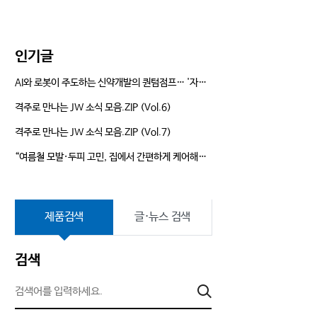
는 길
Annual Report
인기글
AI와 로봇이 주도하는 신약개발의 퀀텀점프… '자율형 R&D' 앞장서는 JW
격주로 만나는 JW 소식 모음.ZIP (Vol.6)
격주로 만나는 JW 소식 모음.ZIP (Vol.7)
“여름철 모발·두피 고민, 집에서 간편하게 케어해요!” JW신약 듀크레이 ‘네옵타이드 엑스퍼트’ 뷰티클래스 현장
제품검색
글·뉴스 검색
검색